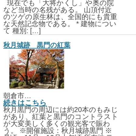
現在でも「大将かくし」や奥の院
など当時の名残がある。 山頂付近
のツゲの原生林は、全国的にも貴重
な天然記念物である。 * 建物につい
て 種別: […]
秋月城跡 黒門の紅葉
朝倉市秋月野鳥
続きはこちら
秋月黒門の周辺には約20本のもみじ
があり、紅葉と黒門のコントラスト
が大変美しく多くの観光客で賑わ
う。 ※開催施設：秋月城跡黒門 ※