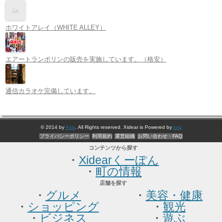
ホワイトアレイ（WHITE ALLEY）
エアートランポリンの販売を実施しています。（格安）
通信カラオケ完備しています。
© 2014 by
Kxiz
. All Rights reserved. Xidear is Powered by
kxiz
プライバシーポリシー
利用規約
運営組織
お問い合わせ・FAQ
コンテンツから探す
・
Xidearくーぽん
・
町の情報
店舗を探す
・
グルメ
・
美容・健康
・
ショッピング
・
観光
・
ビジネス
・
遊ぶ