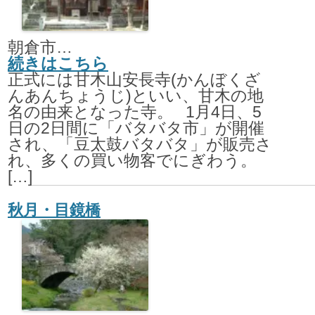
朝倉市甘木772
続きはこちら
正式には甘木山安長寺(かんぼくざ
んあんちょうじ)といい、甘木の地
名の由来となった寺。 1月4日、5
日の2日間に「バタバタ市」が開催
され、「豆太鼓バタバタ」が販売さ
れ、多くの買い物客でにぎわう。
[…]
秋月・目鏡橋