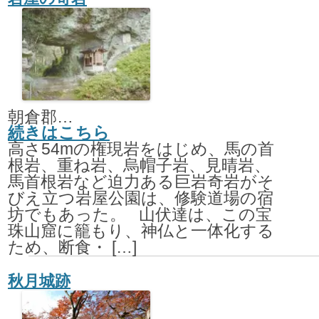
朝倉郡東峰村大字宝珠山4141
続きはこちら
高さ54mの権現岩をはじめ、馬の首
根岩、重ね岩、烏帽子岩、見晴岩、
馬首根岩など迫力ある巨岩奇岩がそ
びえ立つ岩屋公園は、修験道場の宿
坊でもあった。 山伏達は、この宝
珠山窟に籠もり、神仏と一体化する
ため、断食・ […]
秋月城跡