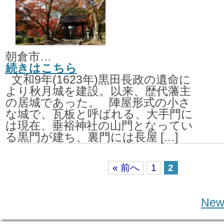
朝倉市秋月野鳥
続きはこちら
文和9年(1623年)黒田長政の遺命に
より秋月城を建設。以来、歴代藩主
の居城であった。 陣屋形式の小さ
な城で、瓦板と呼ばれる、大手門に
は現在、垂裕神社の山門となってい
る黒門が建ち、裏門には長屋 […]
« 前へ
1
2
Post navigation
New