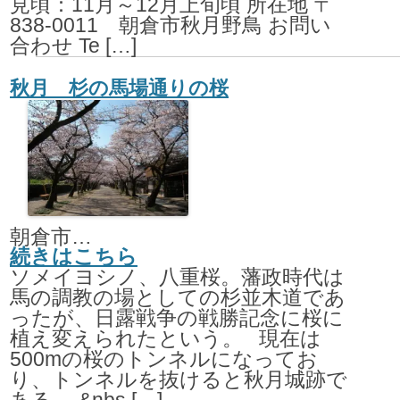
見頃：11月～12月上旬頃 所在地 〒
838-0011 朝倉市秋月野鳥 お問い
合わせ Te […]
秋月 杉の馬場通りの桜
朝倉市秋月野鳥(杉の馬場通り)
続きはこちら
ソメイヨシノ、八重桜。藩政時代は
馬の調教の場としての杉並木道であ
ったが、日露戦争の戦勝記念に桜に
植え変えられたという。 現在は
500mの桜のトンネルになってお
り、トンネルを抜けると秋月城跡で