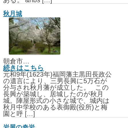
ある。 &nbs […]
秋月城
朝倉市秋月野鳥
続きはこちら
元和9年(1623年)福岡藩主黒田長政公
の遺言により、三男長興に5万石が
分与され秋月藩が成立した。 この
長興が築城し、居城したのが秋月
城。陣屋形式の小さな城で、城内は
秋月中学校のある表御殿(役所)と梅
園と呼 […]
岩屋の奇岩