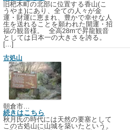
旧杷木町の北部に位置する香山(こ
うやま)にあり、全ての人々が金
運・財運に恵まれ、豊かで幸せな人
生を送れることを願われた開運・招
福の観音様。 全高28mで昇龍観音
としては日本一の大きさを誇る。
[…]
古処山
朝倉市江川
続きはこちら
秋月氏の時代には天然の要塞として
この古処山に山城を築いたという。