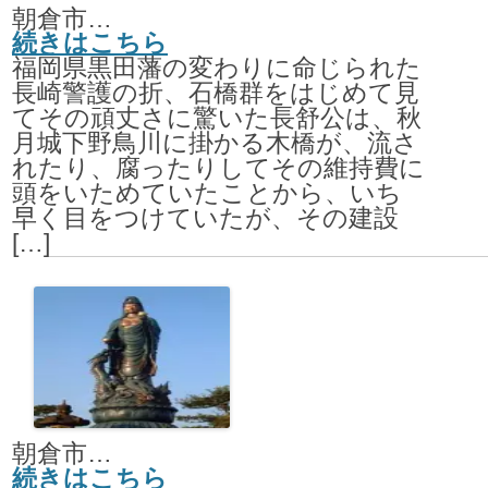
朝倉市秋月野鳥
続きはこちら
福岡県黒田藩の変わりに命じられた
長崎警護の折、石橋群をはじめて見
てその頑丈さに驚いた長舒公は、秋
月城下野鳥川に掛かる木橋が、流さ
れたり、腐ったりしてその維持費に
頭をいためていたことから、いち
早く目をつけていたが、その建設
[…]
朝倉市杷木志波871-4
続きはこちら