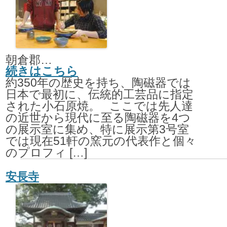
朝倉郡東峰村大字小石原730-9
続きはこちら
約350年の歴史を持ち、陶磁器では
日本で最初に、伝統的工芸品に指定
された小石原焼。 ここでは先人達
の近世から現代に至る陶磁器を4つ
の展示室に集め、特に展示第3号室
では現在51軒の窯元の代表作と個々
のプロフィ […]
安長寺