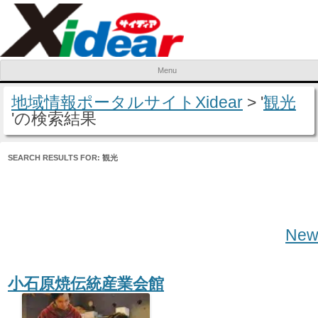
Menu
Skip to content
地域情報ポータルサイトXidear
> '
観光
'の検索結果
SEARCH RESULTS FOR:
観光
Post navigation
New
小石原焼伝統産業会館