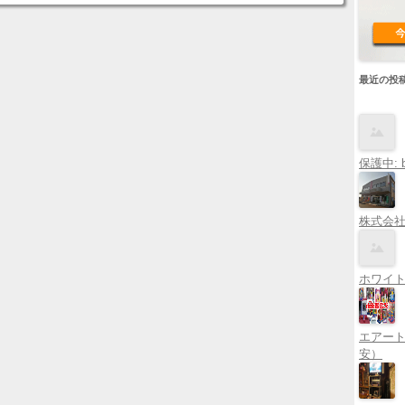
最近の投
保護中: b
株式会
ホワイトア
エアー
安）