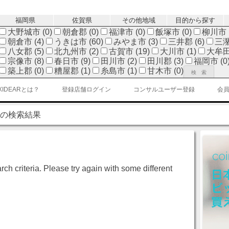
p to content
福岡県
佐賀県
その他地域
目的から探す
大野城市 (0)
朝倉郡 (0)
福津市 (0)
飯塚市 (0)
柳川市 (
朝倉市 (4)
うきは市 (60)
みやま市 (3)
三井郡 (6)
三潴
八女郡 (5)
北九州市 (2)
古賀市 (19)
大川市 (1)
大牟田市
宗像市 (8)
春日市 (9)
田川市 (2)
田川郡 (3)
福岡市 (0
築上郡 (0)
糟屋郡 (1)
糸島市 (1)
甘木市 (0)
XIDEARとは？
登録店舗ログイン
コンサルユーザー登録
会
'の検索結果
ch criteria. Please try again with some different