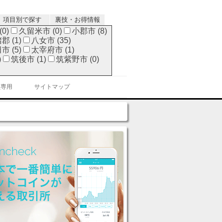
項目別で探す
裏技・お得情報
0)
久留米市 (0)
小郡市 (8)
郡 (1)
八女市 (35)
 (5)
太宰府市 (1)
)
筑後市 (1)
筑紫野市 (0)
員専用
サイトマップ