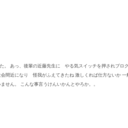
た。 あっ、後輩の近藤先生に やる気スイッチを押されブロ
大会間近になり 怪我がふえてきたね 激しくれば仕方ないか 
いません。 こんな事言うけんいかんとやろか。。