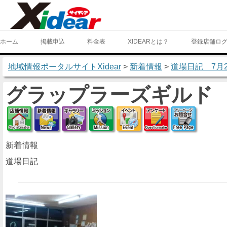
ホーム
掲載申込
料金表
XIDEARとは？
登録店舗ロ
地域情報ポータルサイトXidear
>
新着情報
>
道場日記 7月
グラップラーズギルド
店舗情報
新着情報
ギャラリー
ミッション
イベント
アンケート
フリー
新着情報
道場日記