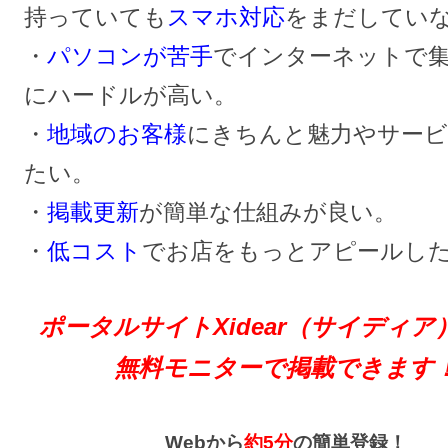
持っていても
スマホ対応
をまだしてい
・
パソコンが苦手
でインターネットで
にハードルが高い。
・
地域のお客様
にきちんと魅力やサー
たい。
・
掲載更新
が簡単な仕組みが良い。
・
低コスト
でお店をもっとアピールし
ポータルサイトXidear（サイディア
無料モニターで掲載できます
Webから
約5分
の簡単登録！