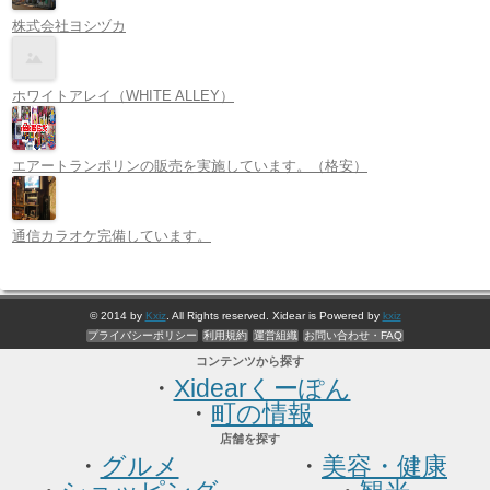
株式会社ヨシヅカ
ホワイトアレイ（WHITE ALLEY）
エアートランポリンの販売を実施しています。（格安）
通信カラオケ完備しています。
© 2014 by
Kxiz
. All Rights reserved. Xidear is Powered by
kxiz
プライバシーポリシー
利用規約
運営組織
お問い合わせ・FAQ
コンテンツから探す
・
Xidearくーぽん
・
町の情報
店舗を探す
・
グルメ
・
美容・健康