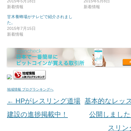
2015年5月18日
2015年5月8日
新着情報
新着情報
甘木養蜂場がテレビで紹介されまし
た。
2015年7月15日
新着情報
地域情報 ブログランキングへ
←
HPがレスリング道場
基本的なレッ
Post navigation
建設の進捗掲載中！
公開しました
スリン