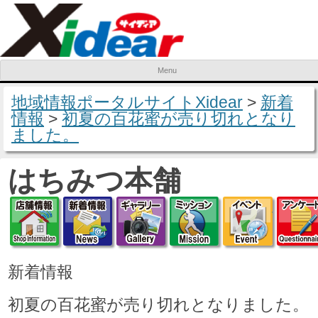
Menu
Skip to content
地域情報ポータルサイトXidear
>
新着
情報
>
初夏の百花蜜が売り切れとなり
ました。
はちみつ本舗
店舗情報
新着情報
ギャラリー
ミッション
イベ
新着情報
初夏の百花蜜が売り切れとなりました。