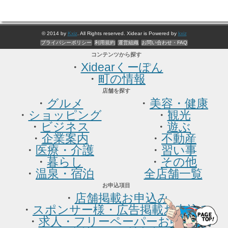
© 2014 by
Kxiz
. All Rights reserved. Xidear is Powered by
kxiz
プライバシーポリシー
利用規約
運営組織
お問い合わせ・FAQ
コンテンツから探す
・
Xidearくーぽん
・
町の情報
店舗を探す
・
グルメ
・
美容・健康
・
ショッピング
・
観光
・
ビジネス
・
遊ぶ
・
企業案内
・
不動産
・
医療・介護
・
習い事
・
暮らし
・
その他
・
温泉・宿泊
全店舗一覧
お申込項目
・
店舗掲載お申込み
・
スポンサー様・広告掲載お申込み
・
求人・フリーペーパーお申込み