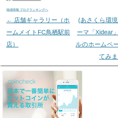
地域情報 ブログランキングへ
←
店舗ギャラリー（ホ
(あさくら環境
Post navigation
ームメイトFC鳥栖駅前
ーマ「Xidea
店）
ルのホームペ
てみ