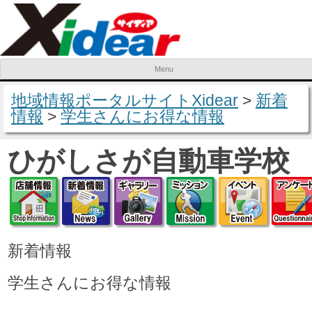
Menu
Skip to content
地域情報ポータルサイトXidear
>
新着
情報
>
学生さんにお得な情報
ひがしさが自動車学校
店舗情報
新着情報
ギャラリー
ミッション
イベ
新着情報
学生さんにお得な情報