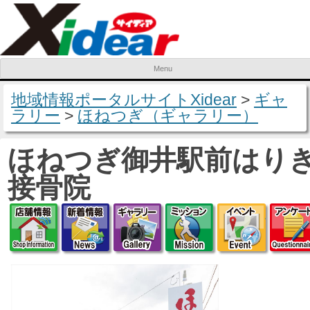
Menu
Skip to content
地域情報ポータルサイトXidear
>
ギャ
ラリー
>
ほねつぎ（ギャラリー）
ほねつぎ御井駅前はり
接骨院
店舗情報
新着情報
ギャラリー
ミッション
イベ