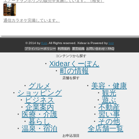
エアートランポリンの販売を実施しています。（格安）
通信カラオケ完備しています。
© 2014 by
Kxiz
. All Rights reserved. Xidear is Powered by
kxiz
プライバシーポリシー
利用規約
運営組織
お問い合わせ・FAQ
コンテンツから探す
・
Xidearくーぽん
・
町の情報
店舗を探す
・
グルメ
・
美容・健康
・
ショッピング
・
観光
・
ビジネス
・
遊ぶ
・
企業案内
・
不動産
・
医療・介護
・
習い事
・
暮らし
・
その他
・
温泉・宿泊
全店舗一覧
お申込項目