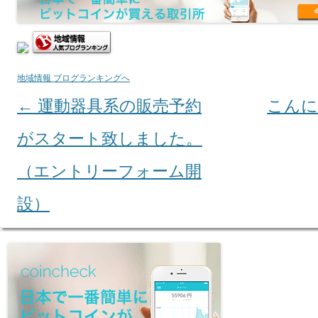
地域情報 ブログランキングへ
←
運動器具系の販売予約
こん
Post navigation
がスタート致しました。
（エントリーフォーム開
設）