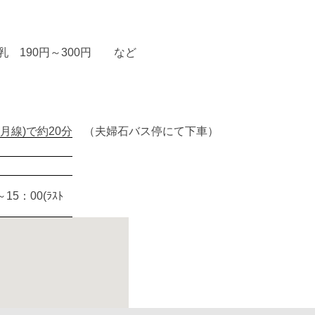
乳 190円～300円 など
月線)で約20分 （夫婦石バス停にて下車）
5：00(ﾗｽﾄ