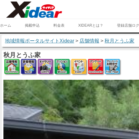
ホーム
掲載申込
料金表
XIDEARとは？
登録店舗ロ
地域情報ポータルサイトXidear
>
店舗情報
>
秋月とうふ家
秋月とうふ家
店舗情報
新着情報
ギャラリー
ミッション
イベント
アンケート
フリー