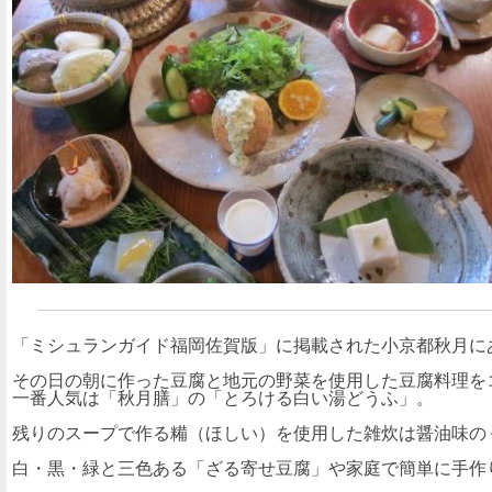
「ミシュランガイド福岡佐賀版」に掲載された小京都秋月に
その日の朝に作った豆腐と地元の野菜を使用した豆腐料理を
一番人気は「秋月膳」の「とろける白い湯どうふ」。
残りのスープで作る糒（ほしい）を使用した雑炊は醤油味の
白・黒・緑と三色ある「ざる寄せ豆腐」や家庭で簡単に手作