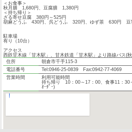
＜お食事＞
秋月膳 1,680円、豆腐膳 1,380円
＜持ち帰り＞
ざる寄せ豆腐 380円～525円
胡麻どうふ 430円、呉どうふ 320円、ゆず茶 630円 豆
駐車場
有り（10台）
アクセス
西鉄甘木線「甘木駅」、甘木鉄道「甘木駅」より路線バス(秋
住所
朝倉市千手115-3
電話番号
Tel:0946-25-0839 Fax:0942-77-4069
営業時間
利用可能時間
持ち帰り 10：00～17：00、食事11：30～1
ｵｰﾀﾞｰ)