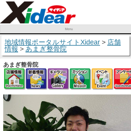
Menu
Skip to content
地域情報ポータルサイトXidear
>
店舗
情報
>
あまぎ整骨院
あまぎ整骨院
店舗情報
新着情報
ギャラリー
ミッション
イベ