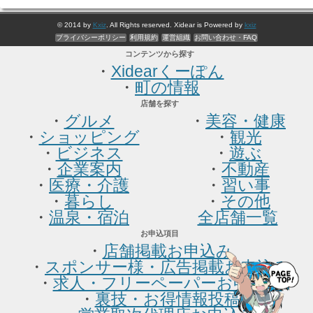
© 2014 by
Kxiz
. All Rights reserved. Xidear is Powered by
kxiz
プライバシーポリシー
利用規約
運営組織
お問い合わせ・FAQ
コンテンツから探す
・
Xidearくーぽん
・
町の情報
店舗を探す
・
グルメ
・
美容・健康
・
ショッピング
・
観光
・
ビジネス
・
遊ぶ
・
企業案内
・
不動産
・
医療・介護
・
習い事
・
暮らし
・
その他
・
温泉・宿泊
全店舗一覧
お申込項目
・
店舗掲載お申込み
・
スポンサー様・広告掲載お申込み
・
求人・フリーペーパーお申込み
・
裏技・お得情報投稿