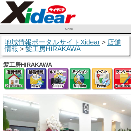
Menu
Skip to content
地域情報ポータルサイトXidear
>
店舗
情報
>
髪工房HIRAKAWA
髪工房HIRAKAWA
店舗情報
新着情報
ギャラリー
ミッション
イベ