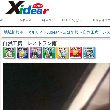
ホーム
掲載申込
料金表
XIDEARとは？
登録店舗ロ
地域情報ポータルサイトXidear
>
店舗情報
>
自然工房 レ
自然工房 レストラン南
店舗情報
新着情報
ギャラリー
ミッション
イベント
アンケート
フリー