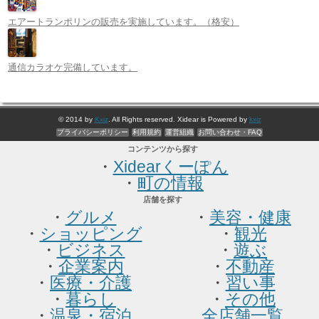
エアートランポリンの販売を実施しています。（格安）
通信カラオケ完備しています。
© 2014 by
Kxiz
. All Rights reserved. Xidear is Powered by
kxiz
プライバシーポリシー
利用規約
運営組織
お問い合わせ・FAQ
コンテンツから探す
・
Xidearくーぽん
・
町の情報
店舗を探す
・
グルメ
・
美容・健康
・
ショッピング
・
観光
・
ビジネス
・
遊ぶ
・
企業案内
・
不動産
・
医療・介護
・
習い事
・
暮らし
・
その他
・
温泉・宿泊
全店舗一覧