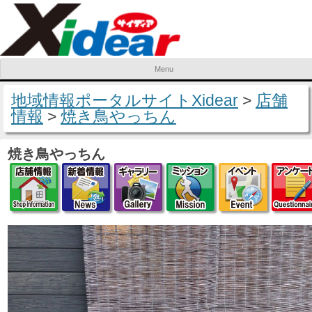
Menu
Skip to content
地域情報ポータルサイトXidear
>
店舗
情報
>
焼き鳥やっちん
焼き鳥やっちん
店舗情報
新着情報
ギャラリー
ミッション
イベ