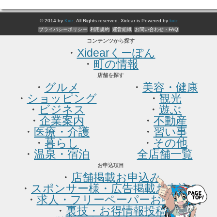
© 2014 by
Kxiz
. All Rights reserved. Xidear is Powered by
kxiz
プライバシーポリシー
利用規約
運営組織
お問い合わせ・FAQ
コンテンツから探す
・
Xidearくーぽん
・
町の情報
店舗を探す
・
グルメ
・
美容・健康
・
ショッピング
・
観光
・
ビジネス
・
遊ぶ
・
企業案内
・
不動産
・
医療・介護
・
習い事
・
暮らし
・
その他
・
温泉・宿泊
全店舗一覧
お申込項目
・
店舗掲載お申込み
・
スポンサー様・広告掲載お申込み
・
求人・フリーペーパーお申込み
・
裏技・お得情報投稿