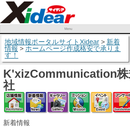
Menu
Skip to content
地域情報ポータルサイトXidear
>
新着
情報
>
ホームページ作成格安で承りま
す！
K'xizCommunicatio
社
店舗情報
新着情報
ギャラリー
ミッション
イベ
新着情報