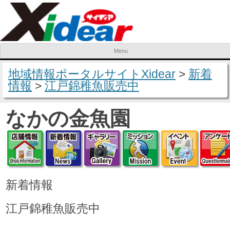
Menu
Skip to content
地域情報ポータルサイトXidear
>
新着
情報
>
江戸錦稚魚販売中
なかの金魚園
店舗情報
新着情報
ギャラリー
ミッション
イベ
新着情報
江戸錦稚魚販売中