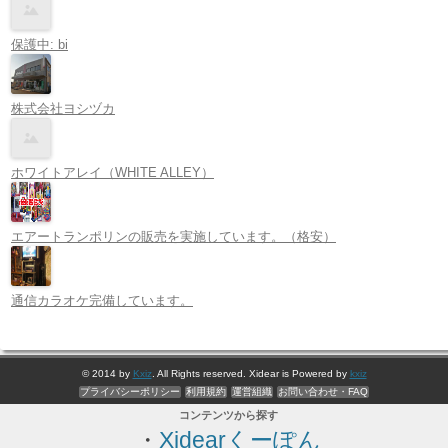
保護中: bi
株式会社ヨシヅカ
ホワイトアレイ（WHITE ALLEY）
エアートランポリンの販売を実施しています。（格安）
通信カラオケ完備しています。
© 2014 by
Kxiz
. All Rights reserved. Xidear is Powered by
kxiz
プライバシーポリシー
利用規約
運営組織
お問い合わせ・FAQ
コンテンツから探す
・
Xidearくーぽん