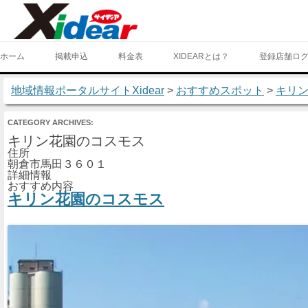
ホーム
掲載申込
料金表
XIDEARとは？
登録店舗ロ
地域情報ポータルサイトXidear
>
おすすめスポット
>
キリ
CATEGORY ARCHIVES:
キリン花園のコスモス
住所
朝倉市馬田３６０１
詳細情報
おすすめ内容
キリン花園のコスモス