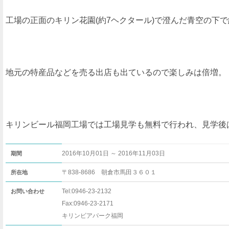
工場の正面のキリン花園(約7ヘクタール)で澄んだ青空の下
地元の特産品などを売る出店も出ているので楽しみは倍増。
キリンビール福岡工場では工場見学も無料で行われ、見学後
2016年10月01日 ～ 2016年11月03日
期間
〒838-8686 朝倉市馬田３６０１
所在地
Tel:0946-23-2132
お問い合わせ
Fax:0946-23-2171
キリンビアパーク福岡