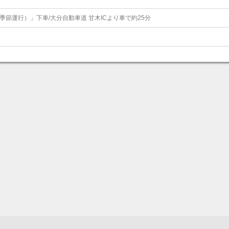
節運行）」下車/大分自動車道 甘木ICより車で約25分