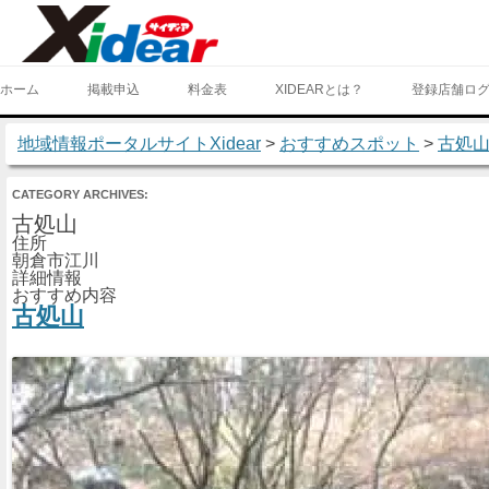
ホーム
掲載申込
料金表
XIDEARとは？
登録店舗ロ
地域情報ポータルサイトXidear
>
おすすめスポット
>
古処
CATEGORY ARCHIVES:
古処山
住所
朝倉市江川
詳細情報
おすすめ内容
古処山