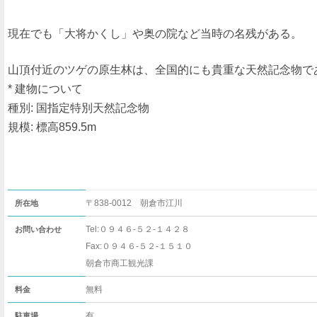
現在でも「大将かくし」や奥の院など当時の名残がある。
山頂付近のツゲの原生林は、全国的にも貴重な天然記念物で
* 建物について
種別: 国指定特別天然記念物
規模: 標高859.5m
〒838-0012 朝倉市江川
所在地
Tel:０９４６-５２-１４２８
お問い合わせ
Fax:０９４６-５２-１５１０
朝倉市商工観光課
無料
料金
有
駐車場