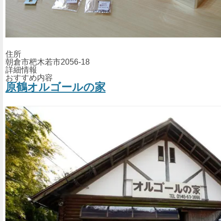
住所
朝倉市杷木若市2056-18
詳細情報
おすすめ内容
原鶴オルゴールの家