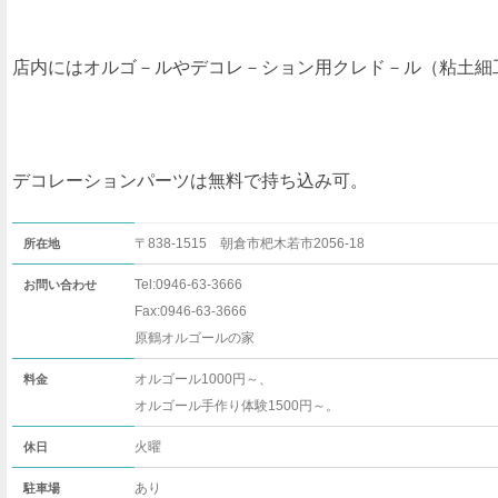
店内にはオルゴ－ルやデコレ－ション用クレド－ル（粘土細
デコレーションパーツは無料で持ち込み可。
〒838-1515 朝倉市杷木若市2056-18
所在地
Tel:0946-63-3666
お問い合わせ
Fax:0946-63-3666
原鶴オルゴールの家
オルゴール1000円～、
料金
オルゴール手作り体験1500円～。
火曜
休日
あり
駐車場