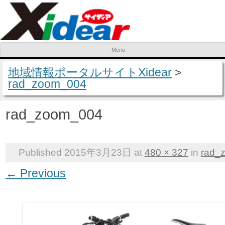
Menu
Skip to content
地域情報ポータルサイトXidear
>
rad_zoom_004
rad_zoom_004
Published
2015年3月23日
at
480 × 327
in
rad_
← Previous