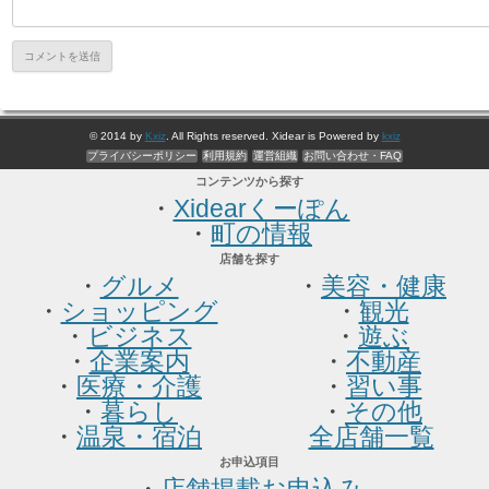
© 2014 by
Kxiz
. All Rights reserved. Xidear is Powered by
kxiz
プライバシーポリシー
利用規約
運営組織
お問い合わせ・FAQ
コンテンツから探す
・
Xidearくーぽん
・
町の情報
店舗を探す
・
グルメ
・
美容・健康
・
ショッピング
・
観光
・
ビジネス
・
遊ぶ
・
企業案内
・
不動産
・
医療・介護
・
習い事
・
暮らし
・
その他
・
温泉・宿泊
全店舗一覧
お申込項目
・
店舗掲載お申込み