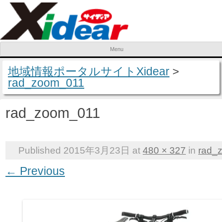
Menu
Skip to content
地域情報ポータルサイトXidear
>
rad_zoom_011
rad_zoom_011
Published
2015年3月23日
at
480 × 327
in
rad_
← Previous