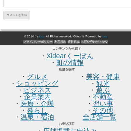
© 2014 by
Kxiz
. All Rights reserved. Xidear is Powered by
kxiz
プライバシーポリシー
利用規約
運営組織
お問い合わせ・FAQ
コンテンツから探す
・
Xidearくーぽん
・
町の情報
店舗を探す
・
グルメ
・
美容・健康
・
ショッピング
・
観光
・
ビジネス
・
遊ぶ
・
企業案内
・
不動産
・
医療・介護
・
習い事
・
暮らし
・
その他
・
温泉・宿泊
全店舗一覧
お申込項目
・
店舗掲載お申込み