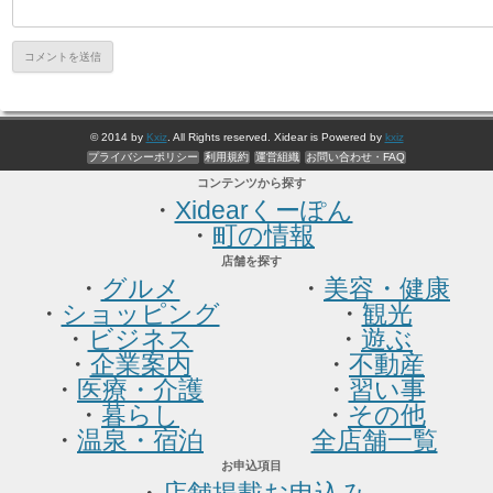
© 2014 by
Kxiz
. All Rights reserved. Xidear is Powered by
kxiz
プライバシーポリシー
利用規約
運営組織
お問い合わせ・FAQ
コンテンツから探す
・
Xidearくーぽん
・
町の情報
店舗を探す
・
グルメ
・
美容・健康
・
ショッピング
・
観光
・
ビジネス
・
遊ぶ
・
企業案内
・
不動産
・
医療・介護
・
習い事
・
暮らし
・
その他
・
温泉・宿泊
全店舗一覧
お申込項目
・
店舗掲載お申込み