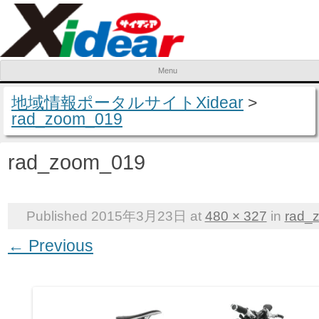
Menu
Skip to content
地域情報ポータルサイトXidear
>
rad_zoom_019
rad_zoom_019
Published
2015年3月23日
at
480 × 327
in
rad_
← Previous