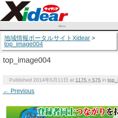
Menu
Skip to content
地域情報ポータルサイトXidear
>
top_image004
top_image004
Published
2014年5月11日
at
1175 × 575
in
top
← Previous