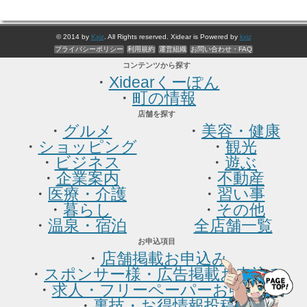
© 2014 by
Kxiz
. All Rights reserved. Xidear is Powered by
kxiz
プライバシーポリシー
利用規約
運営組織
お問い合わせ・FAQ
コンテンツから探す
・
Xidearくーぽん
・
町の情報
店舗を探す
・
グルメ
・
美容・健康
・
ショッピング
・
観光
・
ビジネス
・
遊ぶ
・
企業案内
・
不動産
・
医療・介護
・
習い事
・
暮らし
・
その他
・
温泉・宿泊
全店舗一覧
お申込項目
・
店舗掲載お申込み
・
スポンサー様・広告掲載お申込み
・
求人・フリーペーパーお申込み
・
裏技・お得情報投稿