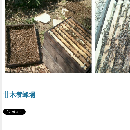
甘木養蜂場