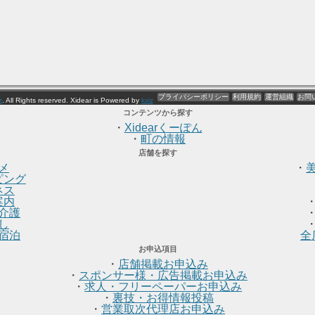
プライバシーポリシー
利用規約
運営組織
お問
z
. All Rights reserved. Xidear is Powered by
kxiz
コンテンツから探す
・
Xidearくーぽん
・
町の情報
店舗を探す
メ
・
ピング
ネス
案内
介護
し
宿泊
全
お申込項目
・
店舗掲載お申込み
・
スポンサー様・広告掲載お申込み
・
求人・フリーペーパーお申込み
・
裏技・お得情報投稿
・
営業取次代理店お申込み