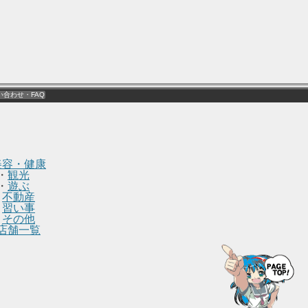
い合わせ・FAQ
美容・健康
・
観光
・
遊ぶ
・
不動産
・
習い事
・
その他
店舗一覧