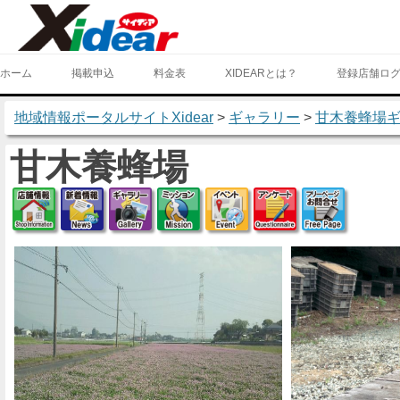
ホーム
掲載申込
料金表
XIDEARとは？
登録店舗ロ
地域情報ポータルサイトXidear
>
ギャラリー
>
甘木養蜂場
甘木養蜂場
店舗情報
新着情報
ギャラリー
ミッション
イベント
アンケート
フリー