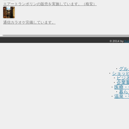
エアートランポリンの販売を実施しています。（格安）
通信カラオケ完備しています。
© 2014 by
Kxi
・
グル
・
ショッ
・
ビジ
・
企業
・
医療・
・
暮ら
・
温泉・