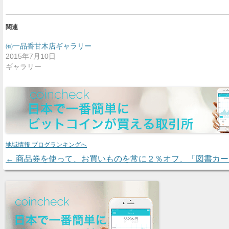
関連
㈲一品香甘木店ギャラリー
2015年7月10日
ギャラリー
地域情報 ブログランキングへ
←
商品券を使って、お買いものを常に２％オフ、「図書カー
Post navigation