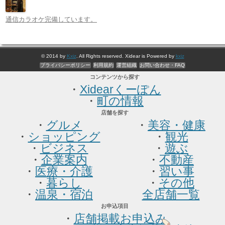
通信カラオケ完備しています。
© 2014 by
Kxiz
. All Rights reserved. Xidear is Powered by
kxiz
プライバシーポリシー
利用規約
運営組織
お問い合わせ・FAQ
コンテンツから探す
・
Xidearくーぽん
・
町の情報
店舗を探す
・
グルメ
・
美容・健康
・
ショッピング
・
観光
・
ビジネス
・
遊ぶ
・
企業案内
・
不動産
・
医療・介護
・
習い事
・
暮らし
・
その他
・
温泉・宿泊
全店舗一覧
お申込項目
・
店舗掲載お申込み