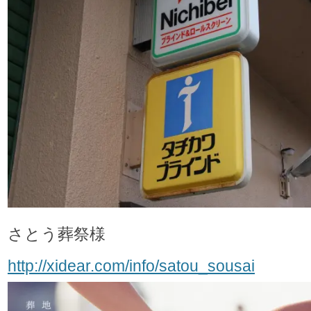
さとう葬祭様
http://xidear.com/info/satou_sousai