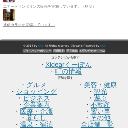
エアートランポリンの販売を実施しています。（格安）
通信カラオケ完備しています。
© 2014 by
Kxiz
. All Rights reserved. Xidear is Powered by
kxiz
プライバシーポリシー
利用規約
運営組織
お問い合わせ・FAQ
コンテンツから探す
・
Xidearくーぽん
・
町の情報
店舗を探す
・
グルメ
・
美容・健康
・
ショッピング
・
観光
・
ビジネス
・
遊ぶ
・
企業案内
・
不動産
・
医療・介護
・
習い事
・
暮らし
・
その他
・
温泉・宿泊
全店舗一覧