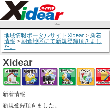
Menu
Skip to content
地域情報ポータルサイトXidear
>
新着
情報
>
朝倉地区にて新規登録頂きまし
た。
Xidear
店舗情報
新着情報
ギャラリー
ミッション
イベ
新着情報
新規登録頂きました。