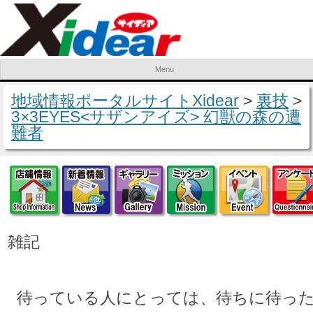
Menu
Skip to content
地域情報ポータルサイトXidear
>
裏技
>
3×3EYES<サザンアイズ> 幻獣の森の遭
難者
店舗情報
新着情報
ギャラリー
ミッション
イベ
雑記
待っている人にとっては、待ちに待っ