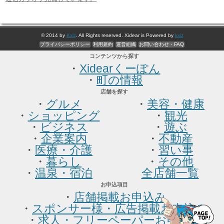
© 2014 by
Kxiz
. All Rights reserved. Xidear is Powered by
kxiz
プライバシーポリシー
利用規約
運営組織
お問い合わせ・FAQ
コンテンツから探す
・
Xidearくーぽん
・
町の情報
店舗を探す
・
グルメ
・
美容・健康
・
ショッピング
・
観光
・
ビジネス
・
遊ぶ
・
企業案内
・
不動産
・
医療・介護
・
習い事
・
暮らし
・
その他
・
温泉・宿泊
全店舗一覧
お申込項目
・
店舗掲載お申込み
・
スポンサー様・広告掲載お申込み
・
求人・フリーペーパーお申込み