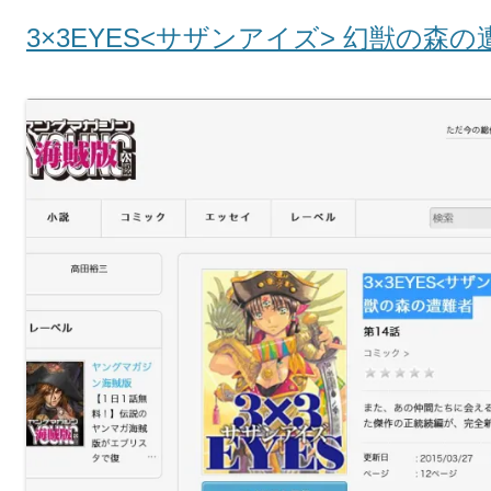
3×3EYES<サザンアイズ> 幻獣の森の