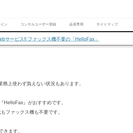
Skip to content
グイン
コンサルユーザー登録
会員専用
サイトマップ
bサービス!! ファックス機不要の「HelloFax」
ページ
、業務上使わず負えない状況もあります。
elloFax』がおすすめです。
代もファックス機も不要です。
用できます。