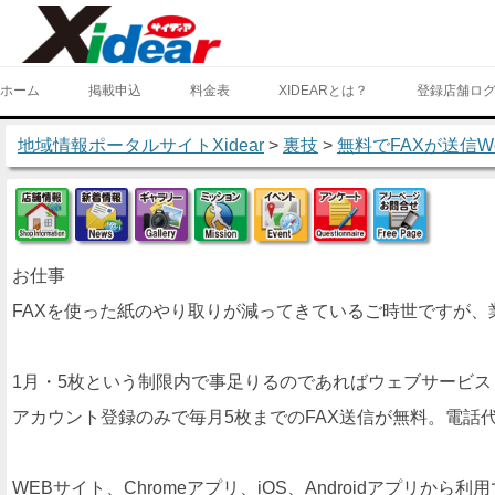
ホーム
掲載申込
料金表
XIDEARとは？
登録店舗ロ
地域情報ポータルサイトXidear
>
裏技
>
無料でFAXが送信We
店舗情報
新着情報
ギャラリー
ミッション
イベント
アンケート
フリー
お仕事
FAXを使った紙のやり取りが減ってきているご時世ですが
1月・5枚という制限内で事足りるのであればウェブサービス『H
アカウント登録のみで毎月5枚までのFAX送信が無料。電話
WEBサイト、Chromeアプリ、iOS、Androidアプリから利