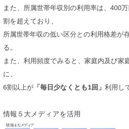
また、所属世帯年収別の利用率は、400万
割を超えており、
所属世帯年収の低い区分との利用格差が
る。
また、利用頻度でみると、家庭内及び家
に、
6割以上が
「毎日少なくとも
1
回」
利用し
情報５大メディアを活用