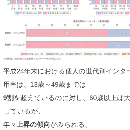
平成24年末における個人の世代別インタ
用率は、13歳～49歳までは
9
割
を超えているのに対し、60歳以上は
しているが、
年々
上昇の傾向
がみられる。