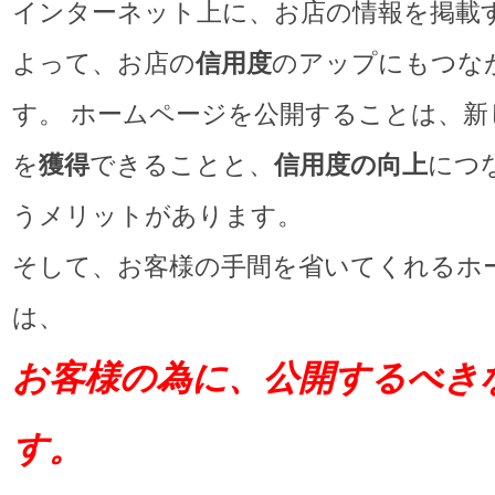
インターネット上に、お店の情報を掲載
よって、お店の
信用度
のアップにもつな
す。 ホームページを公開することは、新
を
獲得
できることと、
信用度の向上
につ
うメリットがあります。
そして、お客様の手間を省いてくれるホ
は、
お客
様
の為に
、公開するべき
す
。