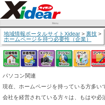
Menu
Skip to content
地域情報ポータルサイトXidear
>
裏技
>
ホームページを持つ必要性（企業）
店舗情報
新着情報
ギャラリー
ミッション
イベ
パソコン関連
現在、ホームページを持っている方多い
会社を経営されている方々は、もはや必