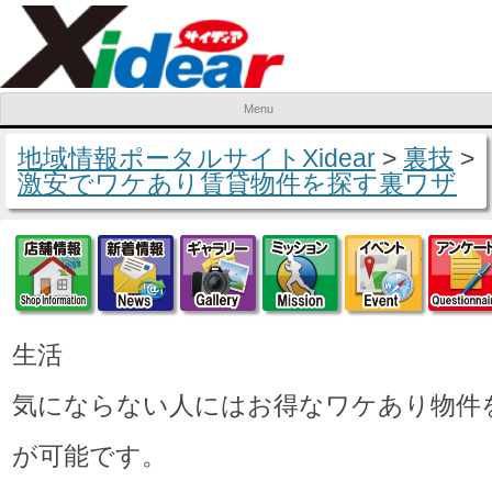
Menu
Skip to content
地域情報ポータルサイトXidear
>
裏技
>
激安でワケあり賃貸物件を探す裏ワザ
店舗情報
新着情報
ギャラリー
ミッション
イベ
生活
気にならない人にはお得なワケあり物件
が可能です。