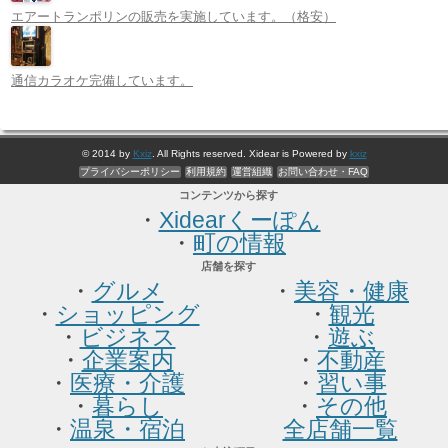
エアートランポリンの販売を実施しています。（格安）
通信カラオケ完備しています。
© 2014 by
Kxiz
. All Rights reserved. Xidear is Powered by
kxiz
プライバシーポリシー
利用規約
運営組織
お問い合わせ・FAQ
コンテンツから探す
・
Xidearくーぽん
・
町の情報
店舗を探す
・
グルメ
・
美容・健康
・
ショッピング
・
観光
・
ビジネス
・
遊ぶ
・
企業案内
・
不動産
・
医療・介護
・
習い事
・
暮らし
・
その他
・
温泉・宿泊
全店舗一覧