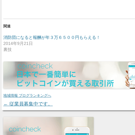
関連
消防団になると報酬が年３万６５００円もらえる！
2014年9月21日
裏技
地域情報 ブログランキングへ
←
従業員募集中です。
Post navigation