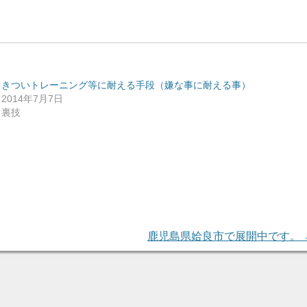
きついトレーニング等に耐える手段（嫌な事に耐える事）
2014年7月7日
裏技
鹿児島県姶良市で展開中です。