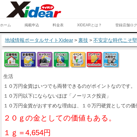
ホーム
掲載申込
料金表
XIDEARとは？
登録店舗ロ
地域情報ポータルサイトXidear
>
裏技
>
不安定な時代こそ
店舗情報
新着情報
ギャラリー
ミッション
イベント
アンケート
フリー
生活
１０万円金貨はいつでも両替できるのがポイントなのです。
１０万円以下にならないほぼ「ノーリスク投資」
１０万円金貨がおすすめな理由は、１０万円硬貨としての価
２０ｇの金としての価値もある。
１ｇ＝4,654円