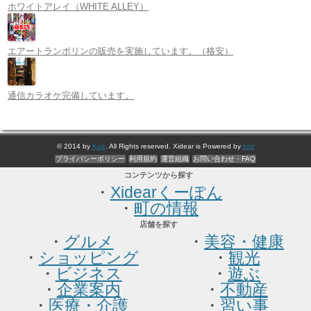
ホワイトアレイ（WHITE ALLEY）
エアートランポリンの販売を実施しています。（格安）
通信カラオケ完備しています。
© 2014 by
Kxiz
. All Rights reserved. Xidear is Powered by
kxiz
プライバシーポリシー
利用規約
運営組織
お問い合わせ・FAQ
コンテンツから探す
・
Xidearくーぽん
・
町の情報
店舗を探す
・
グルメ
・
美容・健康
・
ショッピング
・
観光
・
ビジネス
・
遊ぶ
・
企業案内
・
不動産
・
医療・介護
・
習い事