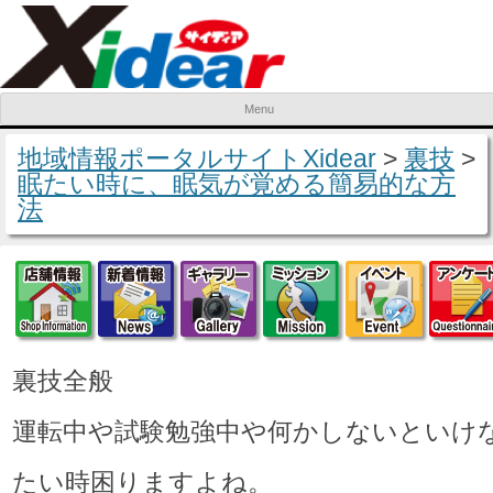
Menu
Skip to content
地域情報ポータルサイトXidear
>
裏技
>
眠たい時に、眠気が覚める簡易的な方
法
店舗情報
新着情報
ギャラリー
ミッション
イベ
裏技全般
運転中や試験勉強中や何かしないといけ
たい時困りますよね。