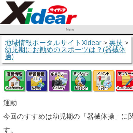
Menu
Skip to content
地域情報ポータルサイトXidear
>
裏技
>
幼児期にお勧めのスポーツは？(器械体
操)
店舗情報
新着情報
ギャラリー
ミッション
イベ
運動
今回のすすめは幼児期の「器械体操」に
す。