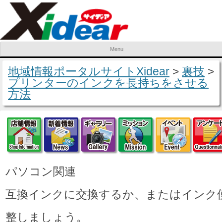
Menu
Skip to content
地域情報ポータルサイトXidear
>
裏技
>
プリンターのインクを長持ちをさせる
方法
店舗情報
新着情報
ギャラリー
ミッション
イベ
パソコン関連
互換インクに交換するか、またはインク
整しましょう。