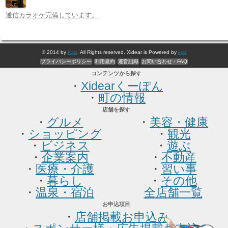
通信カラオケ完備しています。
© 2014 by
Kxiz
. All Rights reserved. Xidear is Powered by
kxiz
プライバシーポリシー
利用規約
運営組織
お問い合わせ・FAQ
コンテンツから探す
・
Xidearくーぽん
・
町の情報
店舗を探す
・
グルメ
・
美容・健康
・
ショッピング
・
観光
・
ビジネス
・
遊ぶ
・
企業案内
・
不動産
・
医療・介護
・
習い事
・
暮らし
・
その他
・
温泉・宿泊
全店舗一覧
お申込項目
・
店舗掲載お申込み