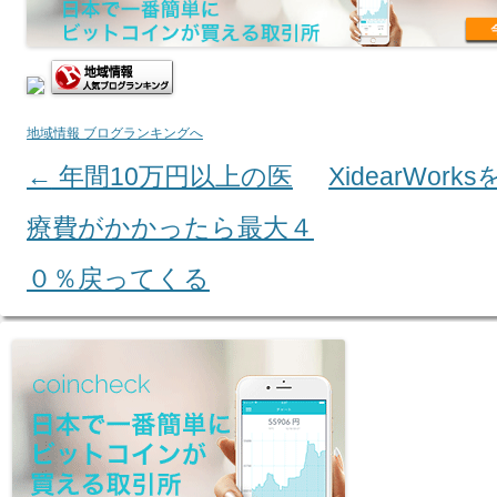
地域情報 ブログランキングへ
←
年間10万円以上の医
XidearWor
Post navigation
療費がかかったら最大４
０％戻ってくる