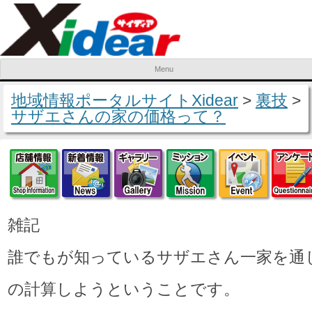
Menu
Skip to content
地域情報ポータルサイトXidear
>
裏技
>
サザエさんの家の価格って？
店舗情報
新着情報
ギャラリー
ミッション
イベ
雑記
誰でもが知っているサザエさん一家を通
の計算しようということです。