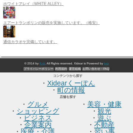
ホワイトアレイ（WHITE ALLEY）
エアートランポリンの販売を実施しています。（格安）
通信カラオケ完備しています。
© 2014 by
Kxiz
. All Rights reserved. Xidear is Powered by
kxiz
プライバシーポリシー
利用規約
運営組織
お問い合わせ・FAQ
コンテンツから探す
・
Xidearくーぽん
・
町の情報
店舗を探す
・
グルメ
・
美容・健康
・
ショッピング
・
観光
・
ビジネス
・
遊ぶ
・
企業案内
・
不動産
・
医療・介護
・
習い事