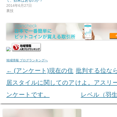
て、効果はあるのか？
2014年6月27日
裏技
地域情報 ブログランキングへ
←
(アンケート)現在の住
批判する位な
Post navigation
居スタイルに関してのア
けよ。アスリ
ンケートです。
レベル（羽