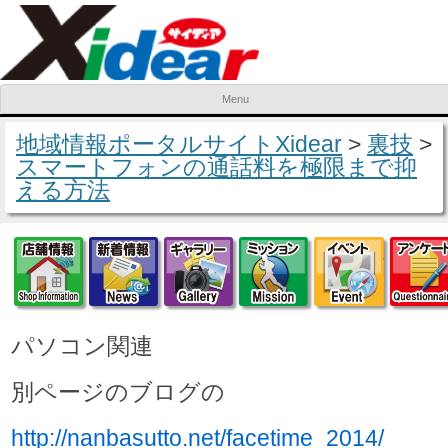
Menu
Skip to content
地域情報ポータルサイトXidear
>
裏技
>
スマートフォンの通話料を極限まで抑
える方法
店舗情報
新着情報
ギャラリー
ミッション
イベ
パソコン関連
別ページのブログの
http://nanbasutto.net/facetime_2014/