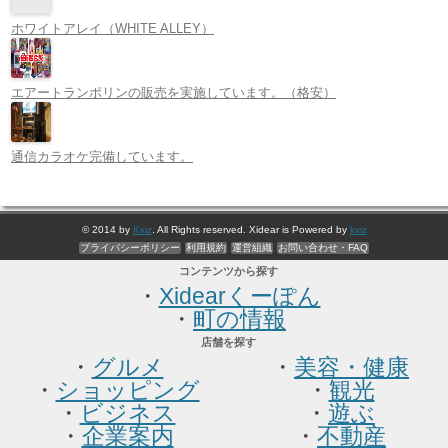
ホワイトアレイ（WHITE ALLEY）
エアートランポリンの販売を実施しています。（格安）
通信カラオケ完備しています。
© 2014 by
Kxiz
. All Rights reserved. Xidear is Powered by
kxiz
プライバシーポリシー
利用規約
運営組織
お問い合わせ・FAQ
コンテンツから探す
・
Xidearくーぽん
・
町の情報
店舗を探す
・
グルメ
・
美容・健康
・
ショッピング
・
観光
・
ビジネス
・
遊ぶ
・
企業案内
・
不動産