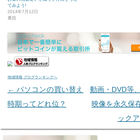
てみよう!
2014年7月12日
裏技
地域情報 ブログランキングへ
←
パソコンの買い替え
動画・DVD等
Post navigation
時期ってどれ位？
映像を永久保
ック