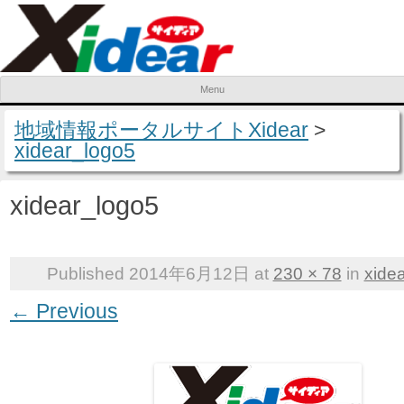
Menu
Skip to content
地域情報ポータルサイトXidear
>
xidear_logo5
xidear_logo5
Published
2014年6月12日
at
230 × 78
in
xide
← Previous