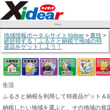
Menu
Skip to content
地域情報ポータルサイトXidear
>
裏技
>
絶対得する！ふるさと納税で地域の特
産品をゲットしよう！
店舗情報
新着情報
ギャラリー
ミッション
イベ
生活
ふるさと納税を利用して特産品ゲット＆
納税したい地域を選ぶと、その地域の規