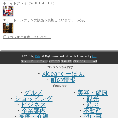
ホワイトアレイ（WHITE ALLEY）
エアートランポリンの販売を実施しています。（格安）
通信カラオケ完備しています。
© 2014 by
Kxiz
. All Rights reserved. Xidear is Powered by
kxiz
プライバシーポリシー
利用規約
運営組織
お問い合わせ・FAQ
コンテンツから探す
・
Xidearくーぽん
・
町の情報
店舗を探す
・
グルメ
・
美容・健康
・
ショッピング
・
観光
・
ビジネス
・
遊ぶ
・
企業案内
・
不動産
・
医療・介護
・
習い事