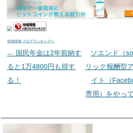
地域情報 ブログランキングへ
←
国民年金は2年前納す
ソエンド（so
Post navigation
ると1万4800円も得す
リック報酬型
る！
イト（Facebook
専用）をやっ