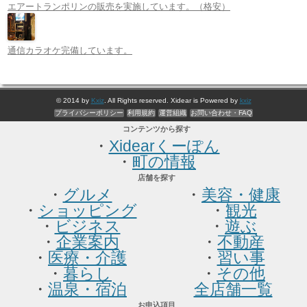
エアートランポリンの販売を実施しています。（格安）
通信カラオケ完備しています。
© 2014 by
Kxiz
. All Rights reserved. Xidear is Powered by
kxiz
プライバシーポリシー
利用規約
運営組織
お問い合わせ・FAQ
コンテンツから探す
・
Xidearくーぽん
・
町の情報
店舗を探す
・
グルメ
・
美容・健康
・
ショッピング
・
観光
・
ビジネス
・
遊ぶ
・
企業案内
・
不動産
・
医療・介護
・
習い事
・
暮らし
・
その他
・
温泉・宿泊
全店舗一覧
お申込項目