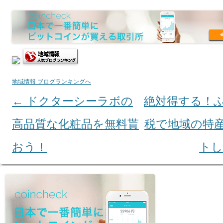
地域情報 ブログランキングへ
←
ドクターシーラボの
絶対得する！
Post navigation
高品質な化粧品を無料貰
税で地域の特
おう！
ト