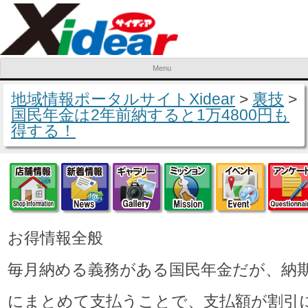
Menu
Skip to content
地域情報ポータルサイトXidear
>
裏技
>
国民年金は2年前納すると1万4800円も
得する！
店舗情報
新着情報
ギャラリー
ミッション
イベ
お得情報全般
毎月納める義務がある国民年金だが、納
にまとめて支払うことで、支払額が割引