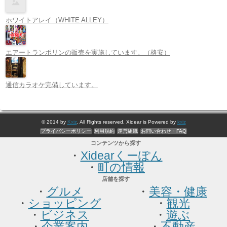
ホワイトアレイ（WHITE ALLEY）
エアートランポリンの販売を実施しています。（格安）
通信カラオケ完備しています。
© 2014 by
Kxiz
. All Rights reserved. Xidear is Powered by
kxiz
プライバシーポリシー
利用規約
運営組織
お問い合わせ・FAQ
コンテンツから探す
・
Xidearくーぽん
・
町の情報
店舗を探す
・
グルメ
・
美容・健康
・
ショッピング
・
観光
・
ビジネス
・
遊ぶ
・
企業案内
・
不動産