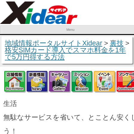
Menu
Skip to content
地域情報ポータルサイトXidear
>
裏技
>
格安SIMカード導入でスマホ料金を1年
で5万円得する方法
店舗情報
新着情報
ギャラリー
ミッション
イベ
生活
無駄なサービスを省いて、とことん安く
う！